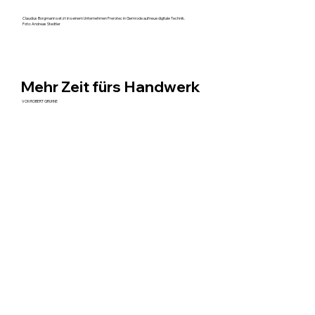
Claudius Borgmann setzt in seinem Unternehmen Frerotec in Gernrode auf neue digitale Technik.
Foto: Andreas Stedtler
Mehr Zeit fürs Handwerk
VON ROBERT GRUHNE