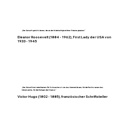
„Die Zukunft gehört denen, die an die Wahrhaftigkeit ihrer Träume glauben.“
Eleanor Roosevelt (1884 - 1962), First Lady der USA von
1933 - 1945
„Die Zukunft hat viele Namen: Für Schwache ist sie das Unerreichbare, für die Furchtsamen das
Unbekannte, für die Mutigen die Chance.“
Victor Hugo (1802 - 1885), französischer Schriftsteller