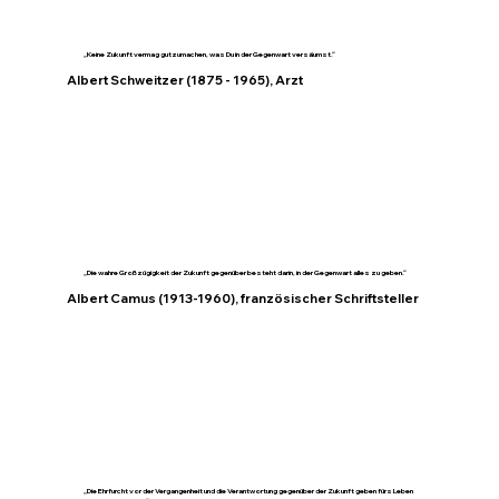
„Keine Zukunft vermag gutzumachen, was Du in der Gegenwart versäumst.“
Albert Schweitzer (1875 - 1965), Arzt
„Die wahre Großzügigkeit der Zukunft gegenüber besteht darin, in der Gegenwart alles zu geben.“
Albert Camus (1913-1960), französischer Schriftsteller
„Die Ehrfurcht vor der Vergangenheit und die Verantwortung gegenüber der Zukunft geben fürs Leben