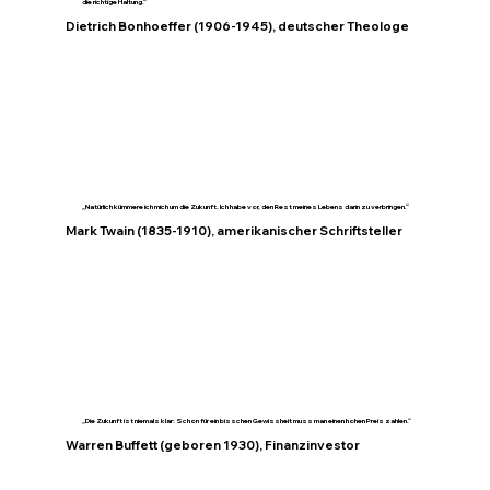
die richtige Haltung.“
Dietrich Bonhoeffer (1906-1945), deutscher Theologe
„Natürlich kümmere ich mich um die Zukunft. Ich habe vor, den Rest meines Lebens darin zu verbringen.“
Mark Twain (1835-1910), amerikanischer Schriftsteller
„Die Zukunft ist niemals klar: Schon für ein bisschen Gewissheit muss man einen hohen Preis zahlen.“
Warren Buffett (geboren 1930), Finanzinvestor