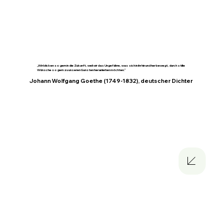
„Wir blicken so gern in die Zukunft, weil wir das Ungefähre, was sich in ihr hin und her bewegt, durch stille
Wünsche so gern zu unseren Gunsten heranleiten möchten.“
Johann Wolfgang Goethe (1749-1832), deutscher Dichter