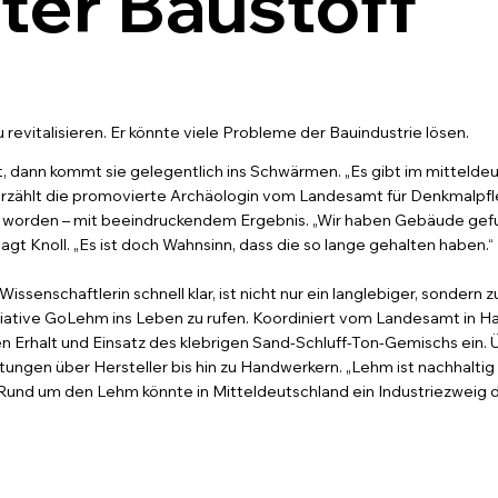
ter Baustoff
revitalisieren. Er könnte viele Probleme der Bauindustrie lösen.
t, dann kommt sie gelegentlich ins Schwärmen. „Es gibt im mittel
erzählt die promovierte Archäologin vom Landesamt für Denkmalpfl
rt worden – mit beeindruckendem Ergebnis. „Wir haben Gebäude gef
sagt Knoll. „Es ist doch Wahnsinn, dass die so lange gehalten haben.“
ssenschaftlerin schnell klar, ist nicht nur ein langlebiger, sondern
nitiative GoLehm ins Leben zu rufen. Koordiniert vom Landesamt in H
den Erhalt und Einsatz des klebrigen Sand-Schluff-Ton-Gemischs ein. 
ungen über Hersteller bis hin zu Handwerkern. „Lehm ist nachhalti
„Rund um den Lehm könnte in Mitteldeutschland ein Industriezweig d