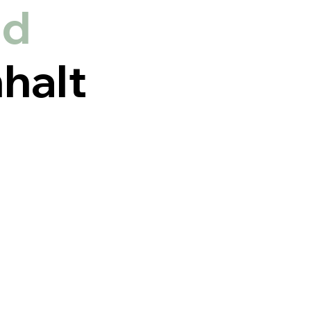
nd
halt