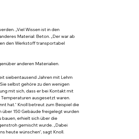
den. „Viel Wissen ist in den
anderes Material: Beton. „Der war ab
tten den Werkstoff transportabel
egenüber anderen Materialien.
 seit siebentausend Jahren mit Lehm
. Sie selbst gehöre zu den wenigen
ng mit sich, dass er bei Kontakt mit
en Temperaturen ausgesetzt waren.
nnt hat.“ Knoll betreut zum Beispiel die
ch über 150 Gebäude freigelegt wurden
 bauen, erhielt sich über die
ggenstroh gemischt wurde. „Dabei
uns heute wünschen“, sagt Knoll.