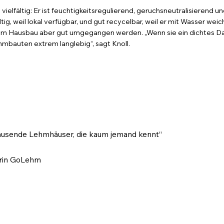
 vielfältig: Er ist feuchtigkeitsregulierend, geruchsneutralisierend 
tig, weil lokal verfügbar, und gut recycelbar, weil er mit Wasser wei
n im Hausbau aber gut umgegangen werden. „Wenn sie ein dichtes 
hmbauten extrem langlebig“, sagt Knoll.
tausende Lehmhäuser, die kaum jemand kennt“
torin GoLehm