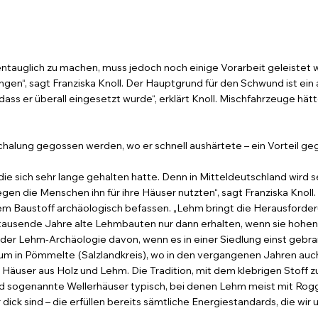
uglich zu machen, muss jedoch noch einige Vorarbeit geleistet wer
en“, sagt Franziska Knoll. Der Hauptgrund für den Schwund ist ein 
dass er überall eingesetzt wurde“, erklärt Knoll. Mischfahrzeuge hä
 Schalung gegossen werden, wo er schnell aushärtete – ein Vorteil g
 die sich sehr lange gehalten hatte. Denn in Mitteldeutschland wird
egen die Menschen ihn für ihre Häuser nutzten“, sagt Franziska Knoll
dem Baustoff archäologisch befassen. „Lehm bringt die Herausforderu
n tausende Jahre alte Lehmbauten nur dann erhalten, wenn sie hoh
in der Lehm-Archäologie davon, wenn es in einer Siedlung einst gebra
um in Pömmelte (Salzlandkreis), wo in den vergangenen Jahren au
e Häuser aus Holz und Lehm. Die Tradition, mit dem klebrigen Stoff zu
ind sogenannte Wellerhäuser typisch, bei denen Lehm meist mit Ro
ck sind – die erfüllen bereits sämtliche Energiestandards, die wir 