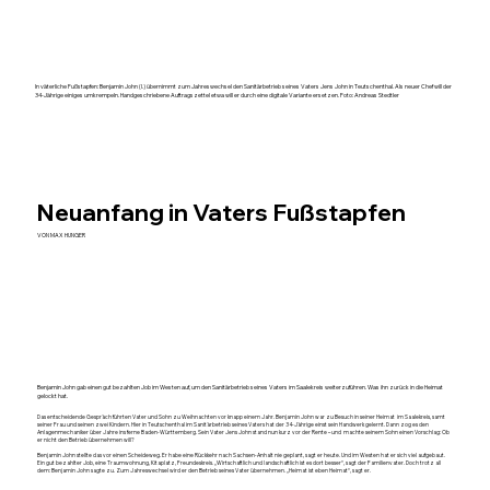
In väterliche Fußstapfen: Benjamin John (l.) übernimmt zum Jahreswechsel den Sanitärbetrieb seines Vaters Jens John in Teutschenthal. Als neuer Chef will der
34-Jährige einiges umkrempeln. Handgeschriebene Auftragszettel etwa will er durch eine digitale Variante ersetzen. Foto: Andreas Stedtler
Neuanfang in Vaters Fußstapfen
VON MAX HUNGER
Benjamin John gab einen gut bezahlten Job im Westen auf, um den Sanitärbetrieb seines Vaters im Saalekreis weiterzuführen. Was ihn zurück in die Heimat
gelockt hat.
Das entscheidende Gespräch führten Vater und Sohn zu Weihnachten vor knapp einem Jahr. Benjamin John war zu Besuch in seiner Heimat im Saalekreis, samt
seiner Frau und seinen zwei Kindern. Hier in Teutschenthal im Sanitärbetrieb seines Vaters hat der 34-Jährige einst sein Handwerk gelernt. Dann zog es den
Anlagenmechaniker über Jahre ins ferne Baden-Württemberg. Sein Vater Jens John stand nun kurz vor der Rente – und machte seinem Sohn einen Vorschlag: Ob
er nicht den Betrieb übernehmen will?
Benjamin John stellte das vor einen Scheideweg. Er habe eine Rückkehr nach Sachsen-Anhalt nie geplant, sagt er heute. Und im Westen hat er sich viel aufgebaut.
Ein gut bezahlter Job, eine Traumwohnung, Kitaplatz, Freundeskreis. „Wirtschaftlich und landschaftlich ist es dort besser“, sagt der Familienvater. Doch trotz all
dem: Benjamin John sagte zu. Zum Jahreswechsel wird er den Betrieb seines Vater übernehmen. „Heimat ist eben Heimat“, sagt er.