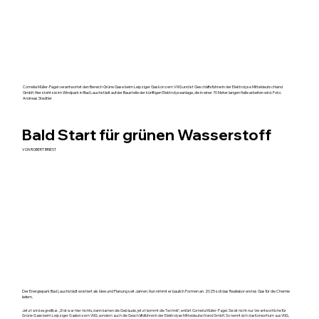
Cornelia Müller-Pagel verantwortet den Bereich Grüne Gase beim Leipziger Gaskonzern VNG und ist Geschäftsführerin der Elektrolyse Mitteldeutschland
GmbH. Hier steht sie im Windpark in Bad Lauchstädt auf der Baustelle der künftigen Elektrolyseanlage, die in einer 70 Meter langen Halle arbeiten wird. Foto:
Andreas Stedtler
Bald Start für grünen Wasserstoff
VON ROBERT BRIEST
Der Energiepark Bad Lauchstädt existiert als Idee und Planung seit Jahren. Nun nimmt er baulich Formen an. 2025 soll das Reallabor erstes Gas für die Chemie
liefern.
Jetzt wird es greifbar. „Erst war hier nichts, dann kamen die Gebäude, jetzt kommt die Technik“, erklärt Cornelia Müller-Pagel. Sie ist nicht nur Verantwortliche für
Grüne Gase beim Leipziger Gaskonzern VNG, sondern auch die Geschäftsführerin der Elektrolyse Mitteldeutschland GmbH. So nennt sich das Konsortium aus VNG,